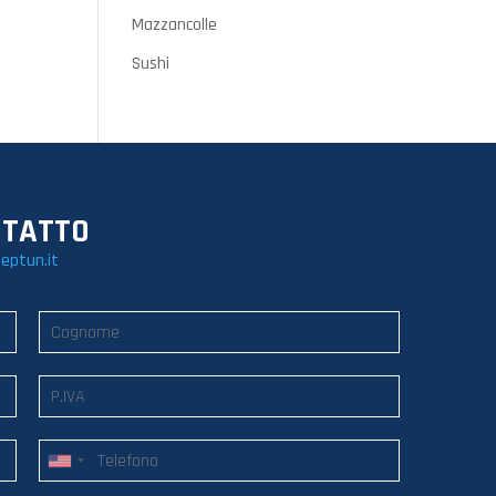
Mazzancolle
Sushi
NTATTO
eptun.it